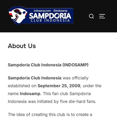
Skip
to
Search
TOGGLE
content
for:
About Us
Sampdoria Club Indonesia (INDOSAMP)
Sampdoria Club Indonesia
was officially
established on
September 25, 2009
, under the
name
Indosamp
. This fan club Sampdoria
Indonesia was initiated by five die-hard fans.
The idea of creating this club is to create a