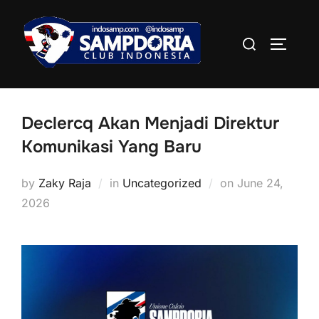
Skip
to
Search
TOGGLE
content
for:
Declercq Akan Menjadi Direktur
Komunikasi Yang Baru
Posted
by
Zaky Raja
in
Uncategorized
on
June 24,
on
2026