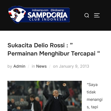
Skip
to
Search
TOGGLE
content
for:
Sukacita Delio Rossi : ”
Permainan Menghibur Tercapai “
Posted
by
Admin
in
News
on
January 9, 2013
on
“Saya
tidak
menangi
s, tapi