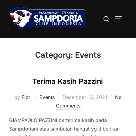
Skip
to
Search
TOGGLE
content
for:
Category:
Events
Terima Kasih Pazzini
Posted
by
Fibri
Events
December 13, 2021
No
on
Comments
GIAMPAOLO PAZZINI berterima kasih pada
Sampdoriani atas sambutan hangat yg diberikan