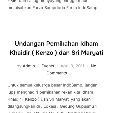
YME, dan saling menyayangi hingga maut
memisahkan Forza Sampdoria Forza IndoSamp
Undangan Pernikahan Idham
Khaidir ( Kenzo ) dan Sri Maryati
Posted
by
Admin
Events
April 9, 2011
No
on
Comments
Untuk semua keluarga besar IndoSamp, jangan
lupa menghadiri pernikahan rekan kita Idham
Khaidir ( Kenzo ) dan Sri Maryati yang akan
dilangsungkan di : Lokasi : Gedung Gupusmu 1