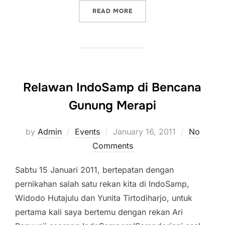
“INDOSAMP TOUR KE BAN
READ MORE
Relawan IndoSamp di Bencana
Gunung Merapi
Posted
by
Admin
Events
January 16, 2011
No
on
Comments
Sabtu 15 Januari 2011, bertepatan dengan
pernikahan salah satu rekan kita di IndoSamp,
Widodo Hutajulu dan Yunita Tirtodiharjo, untuk
pertama kali saya bertemu dengan rekan Ari