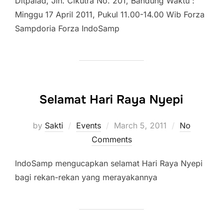
Ditpalad, Jln. Cikutra No. 201, Bandung Waktu :
Minggu 17 April 2011, Pukul 11.00-14.00 Wib Forza
Sampdoria Forza IndoSamp
Selamat Hari Raya Nyepi
Posted
by
Sakti
Events
March 5, 2011
No
on
Comments
IndoSamp mengucapkan selamat Hari Raya Nyepi
bagi rekan-rekan yang merayakannya