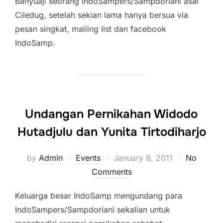
Banyuaji seorang IndoSampers/Sampdoriani asal
Ciledug, setelah sekian lama hanya bersua via
pesan singkat, mailing list dan facebook
IndoSamp.
Undangan Pernikahan Widodo
Hutadjulu dan Yunita Tirtodiharjo
Posted
by
Admin
Events
January 8, 2011
No
on
Comments
Keluarga besar IndoSamp mengundang para
IndoSampers/Sampdoriani sekalian untuk