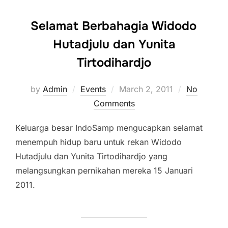
Selamat Berbahagia Widodo
Hutadjulu dan Yunita
Tirtodihardjo
Posted
by
Admin
Events
March 2, 2011
No
on
Comments
Keluarga besar IndoSamp mengucapkan selamat
menempuh hidup baru untuk rekan Widodo
Hutadjulu dan Yunita Tirtodihardjo yang
melangsungkan pernikahan mereka 15 Januari
2011.