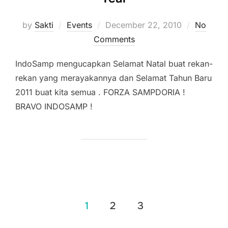
Posted
by
Sakti
Events
December 22, 2010
No
on
Comments
IndoSamp mengucapkan Selamat Natal buat rekan-
rekan yang merayakannya dan Selamat Tahun Baru
2011 buat kita semua . FORZA SAMPDORIA !
BRAVO INDOSAMP !
Posts
1
2
3
pagination