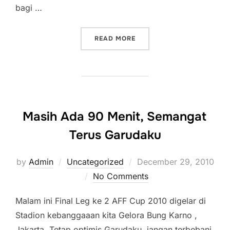
bagi …
“TIMNAS MENANG TAPI G
READ MORE
Masih Ada 90 Menit, Semangat
Terus Garudaku
Posted
by
Admin
Uncategorized
December 29, 2010
on
No Comments
Malam ini Final Leg ke 2 AFF Cup 2010 digelar di
Stadion kebanggaaan kita Gelora Bung Karno ,
Jakarta. Tetap optimis Garudaku, jangan terbebani,