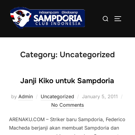
Skip
to
Search
TOGGLE
content
for:
Category:
Uncategorized
Janji Kiko untuk Sampdoria
Posted
by
Admin
Uncategorized
January 5, 2011
on
No Comments
ARENAKU.COM – Striker baru Sampdoria, Federico
Macheda berjanji akan membuat Sampdoria dan