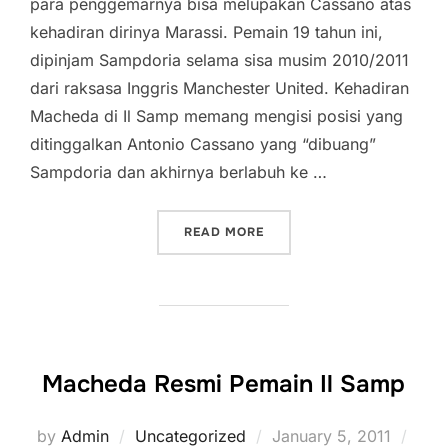
para penggemarnya bisa melupakan Cassano atas
kehadiran dirinya Marassi. Pemain 19 tahun ini,
dipinjam Sampdoria selama sisa musim 2010/2011
dari raksasa Inggris Manchester United. Kehadiran
Macheda di Il Samp memang mengisi posisi yang
ditinggalkan Antonio Cassano yang “dibuang”
Sampdoria dan akhirnya berlabuh ke …
“JANJI KIKO UNTUK SAMP
READ MORE
Macheda Resmi Pemain Il Samp
Posted
by
Admin
Uncategorized
January 5, 2011