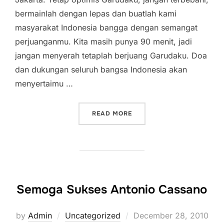
bermainlah dengan lepas dan buatlah kami
masyarakat Indonesia bangga dengan semangat
perjuanganmu. Kita masih punya 90 menit, jadi
jangan menyerah tetaplah berjuang Garudaku. Doa
dan dukungan seluruh bangsa Indonesia akan
menyertaimu …
“MASIH ADA 90 MENIT, S
READ MORE
Semoga Sukses Antonio Cassano
Posted
by
Admin
Uncategorized
December 28, 2010