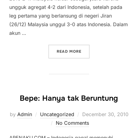
ungguk agregat 4-2 dari Indonesia, setelah pada
leg pertama yang berlansung di negeri Jiran
(26/12) Malaysia unggul 3-0 atas Indonesia. Dalam
akun …
“IRFAN: FANS INDONESIA 
READ MORE
Bepe: Hanya tak Beruntung
Posted
by
Admin
Uncategorized
December 30, 2010
on
No Comments
ARENAKU.COM – Indonesia gagal memenuhi