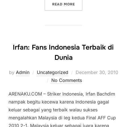
“ANTUSIASME SAMPDORIA 
READ MORE
Irfan: Fans Indonesia Terbaik di
Dunia
Posted
by
Admin
Uncategorized
December 30, 2010
on
No Comments
ARENAKU.COM – Striker Indonesia, Irfan Bachdim
nampak begitu kecewa karena Indonesia gagal
keluar sebagai yang terbaik walau sukses
mengalahkan Malaysia di leg kedua Final AFF Cup
2010 2-1. Malaysia keluar sebagai juara karena