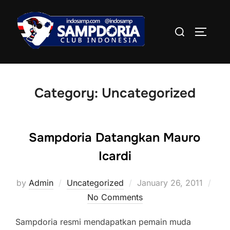
Skip
to
Search
TOGGLE
content
for:
Category:
Uncategorized
Sampdoria Datangkan Mauro
Icardi
Posted
by
Admin
Uncategorized
January 26, 2011
on
No Comments
Sampdoria resmi mendapatkan pemain muda