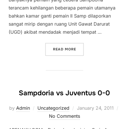
terancam kehilangan beberapa pemain utamanya
bahkan kamar ganti pemain Il Samp dilaporkan
sangat mirip dengan ruang Unit Gawat Darurat
(UGD) akibat mendadak menjadi tempat …
“KAMAR GANTI SAMPDORI
READ MORE
Sampdoria vs Juventus 0-0
Posted
by
Admin
Uncategorized
January 24, 2011
on
No Comments