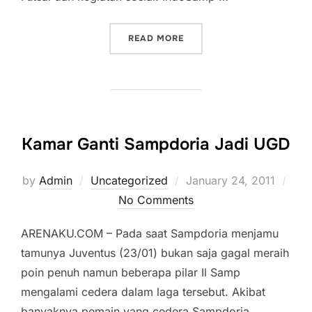
“NONTONG BARENG SAMPD
READ MORE
Kamar Ganti Sampdoria Jadi UGD
Posted
by
Admin
Uncategorized
January 24, 2011
on
No Comments
ARENAKU.COM – Pada saat Sampdoria menjamu
tamunya Juventus (23/01) bukan saja gagal meraih
poin penuh namun beberapa pilar Il Samp
mengalami cedera dalam laga tersebut. Akibat
banyaknya pemain yang cedera Sampdoria