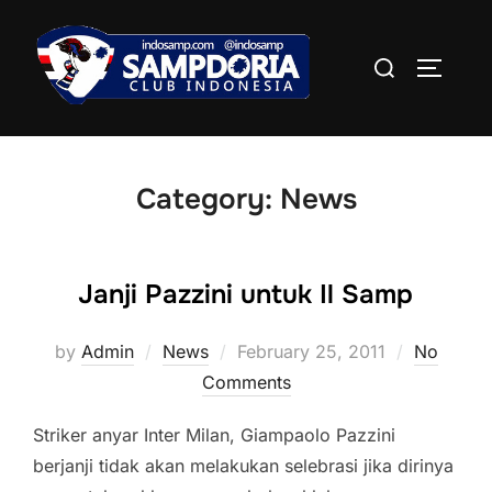
Skip
to
Search
TOGGLE
content
for:
Category:
News
Janji Pazzini untuk Il Samp
Posted
by
Admin
News
February 25, 2011
No
on
Comments
Striker anyar Inter Milan, Giampaolo Pazzini
berjanji tidak akan melakukan selebrasi jika dirinya