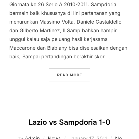
Giornata ke 26 Serie A 2010-2011. Sampdoria
bermain baik khususnya di lini pertahanan yang
menurunkan Massimo Volta, Daniele Gastaldello
dan Gilberto Martinez, Il Samp bahkan hampir
unggul kalau saja peluang hasil kerjasama
Maccarone dan Biabiany bisa diselesaikan dengan
baik, Sampai pertandingan berakhir skor …
“FIORENTINA VS SAMPDOR
READ MORE
Lazio vs Sampdoria 1-0
Posted
by
Admin
News
January 17, 2011
No