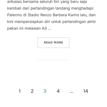
antusias bersama seluruh tim yang baru saja
kembali dari pertandingan tandang menghadapi
Palermo di Stadio Renzo Barbera Kamis lalu, dan
kini mempersiapkan diri untuk pertandingan akhir
pekan ini melawan AS …
“HARI PERTAMA MACHEDA
READ MORE
Posts
1
2
3
4
…
14
pagination