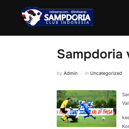
Skip
to
content
Sampdoria 
by
Admin
in
Uncategorized
Sa
Val
ke
Kom