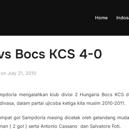
Home
Indo
vs Bocs KCS 4-0
Posted
on
July 21, 2010
on
mpdoria mengalahkan klub divisi 2 Hungaria Bocs KCS di
divasa, dalam partai ujicoba ketiga kita musim 2010-2011.
empat gol Sampdoria masing dicetak oleh gelandang muda 
an ( 2 gol ) serta Antonio Cassano dan Salvatore Foti.