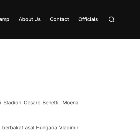
Search
samp
About Us
Contact
Officials
for:
 Stadion Cesare Benetti, Moena
berbakat asal Hungaria Vladimir