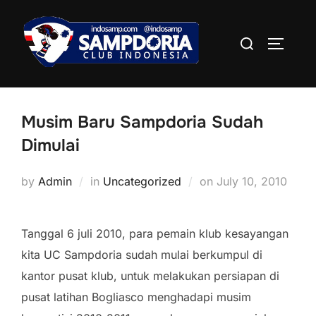
Skip
to
Search
TOGGLE
content
for:
Musim Baru Sampdoria Sudah
Dimulai
Posted
by
Admin
in
Uncategorized
on
July 10, 2010
on
Tanggal 6 juli 2010, para pemain klub kesayangan
kita UC Sampdoria sudah mulai berkumpul di
kantor pusat klub, untuk melakukan persiapan di
pusat latihan Bogliasco menghadapi musim