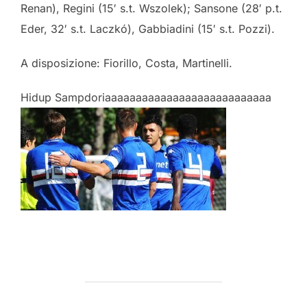
Renan), Regini (15′ s.t. Wszolek); Sansone (28′ p.t.
Eder, 32′ s.t. Laczkó), Gabbiadini (15′ s.t. Pozzi).
A disposizione: Fiorillo, Costa, Martinelli.
Hidup Sampdoriaaaaaaaaaaaaaaaaaaaaaaaaaaa