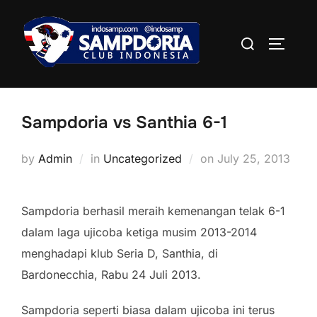
Skip
to
Search
TOGGLE
content
for:
Sampdoria vs Santhia 6-1
Posted
by
Admin
in
Uncategorized
on
July 25, 2013
on
Sampdoria berhasil meraih kemenangan telak 6-1
dalam laga ujicoba ketiga musim 2013-2014
menghadapi klub Seria D, Santhia, di
Bardonecchia, Rabu 24 Juli 2013.
Sampdoria seperti biasa dalam ujicoba ini terus