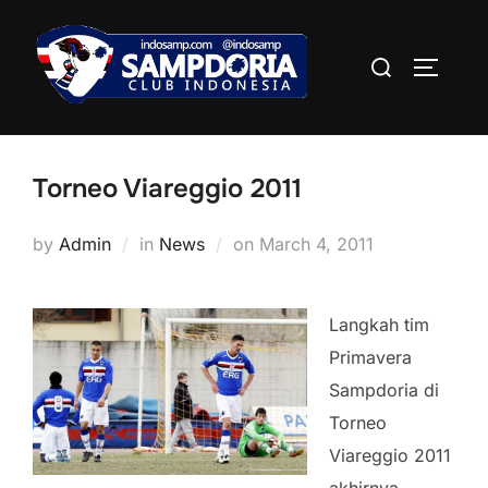
Skip
to
Search
TOGGLE
content
for:
Torneo Viareggio 2011
Posted
by
Admin
in
News
on
March 4, 2011
on
Langkah tim
Primavera
Sampdoria di
Torneo
Viareggio 2011
akhirnya